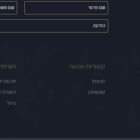
שם
שם
פרטי
משפחה
(חובה)
(חובה)
הודעה
קטגוריות יאכטות
השרותים
מנועיות
יאכטות יד
קאטאמרן
השכרת יא
ניהול