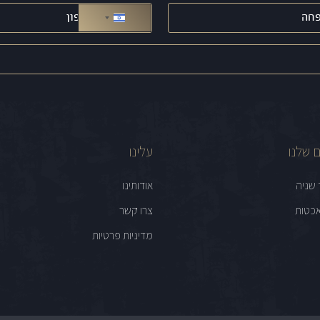
טלפון
(חובה)
ישראל +972
 שלנו
עלינו
 שניה
אודותינו
כטות
צרו קשר
מדיניות פרטיות