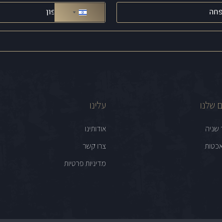
טלפון
(חובה)
ישראל +972
 שלנו
עלינו
 שניה
אודותינו
כטות
צרו קשר
מדיניות פרטיות