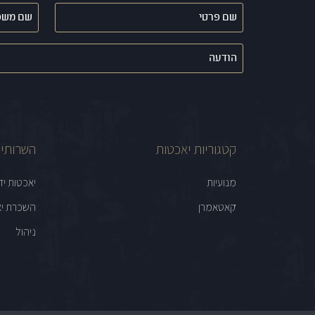
שם
שם
פרטי
משפחה
(חובה)
(חובה)
הודעה
קטגוריות יאכטות
השרותים
מנועיות
יאכטות יד
קאטאמרן
השכרת יא
ניהול