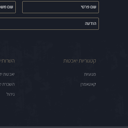
שם
שם
פרטי
משפחה
(חובה)
(חובה)
הודעה
קטגוריות יאכטות
השרותים
מנועיות
יאכטות יד
קאטאמרן
השכרת יא
ניהול