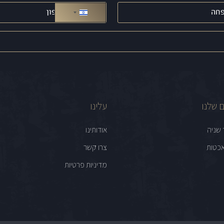
טלפון
(חובה)
ישראל +972
 שלנו
עלינו
 שניה
אודותינו
כטות
צרו קשר
מדיניות פרטיות