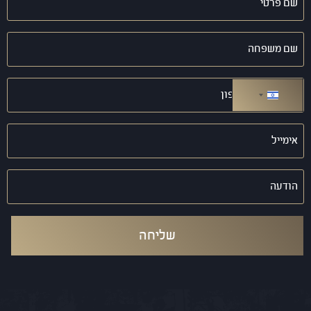
פרטי
(חובה)
שם
משפחה
(חובה)
טלפון
(חובה)
ישראל +972
אימייל
(חובה)
הודעה