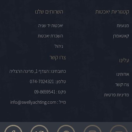
קטגוריות יאכטות
השרותים שלנו
מנועיות
יאכטות יד שניה
קאטאמרן
השכרת יאכטות
ניהול
צרו קשר
עלינו
כתובתינו : הצדף 1, מרינה הרצליה
אודותינו
טלפון : 074-7024321
צרו קשר
פקס : 09-8659541
מדיניות פרטיות
מייל : info@swellyachting.com