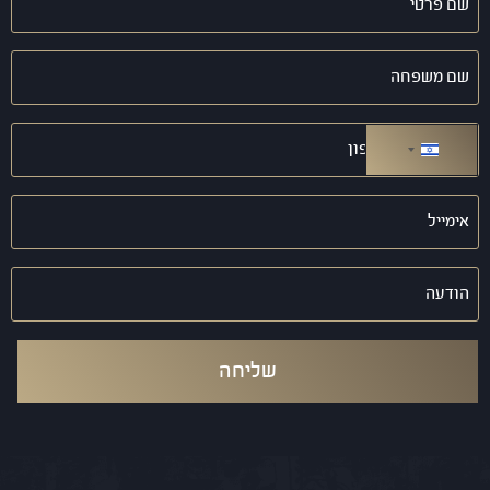
פרטי
(חובה)
שם
משפחה
(חובה)
טלפון
(חובה)
ישראל +972
אימייל
(חובה)
הודעה