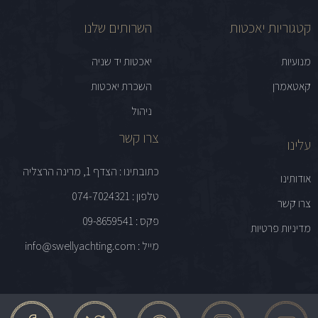
קטגוריות יאכטות
השרותים שלנו
מנועיות
יאכטות יד שניה
קאטאמרן
השכרת יאכטות
ניהול
צרו קשר
עלינו
כתובתינו : הצדף 1, מרינה הרצליה
אודותינו
טלפון : 074-7024321
צרו קשר
פקס : 09-8659541
מדיניות פרטיות
מייל : info@swellyachting.com