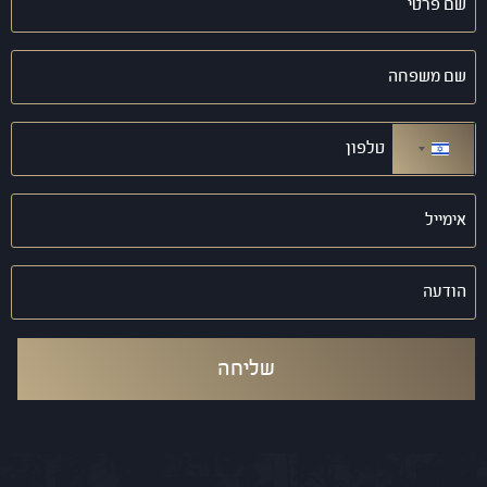
פרטי
(חובה)
שם
משפחה
(חובה)
טלפון
(חובה)
ישראל +972
אימייל
(חובה)
הודעה