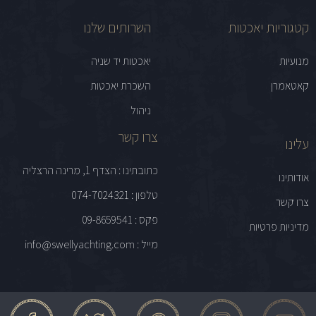
קטגוריות יאכטות
השרותים שלנו
מנועיות
יאכטות יד שניה
קאטאמרן
השכרת יאכטות
ניהול
צרו קשר
עלינו
כתובתינו : הצדף 1, מרינה הרצליה
אודותינו
טלפון : 074-7024321
צרו קשר
פקס : 09-8659541
מדיניות פרטיות
מייל : info@swellyachting.com