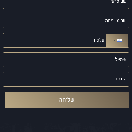
פרטי
(חובה)
שם
משפחה
(חובה)
טלפון
(חובה)
ישראל +972
אימייל
(חובה)
הודעה