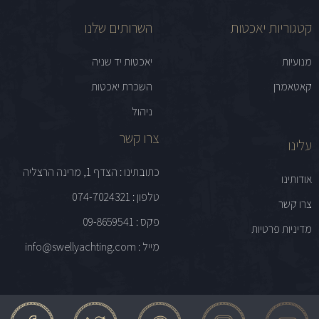
קטגוריות יאכטות
השרותים שלנו
מנועיות
יאכטות יד שניה
קאטאמרן
השכרת יאכטות
ניהול
צרו קשר
עלינו
כתובתינו : הצדף 1, מרינה הרצליה
אודותינו
טלפון : 074-7024321
צרו קשר
פקס : 09-8659541
מדיניות פרטיות
מייל : info@swellyachting.com