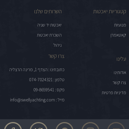
קטגוריות יאכטות
השרותים שלנו
מנועיות
יאכטות יד שניה
קאטאמרן
השכרת יאכטות
ניהול
צרו קשר
עלינו
כתובתינו : הצדף 1, מרינה הרצליה
אודותינו
טלפון : 074-7024321
צרו קשר
פקס : 09-8659541
מדיניות פרטיות
מייל : info@swellyachting.com