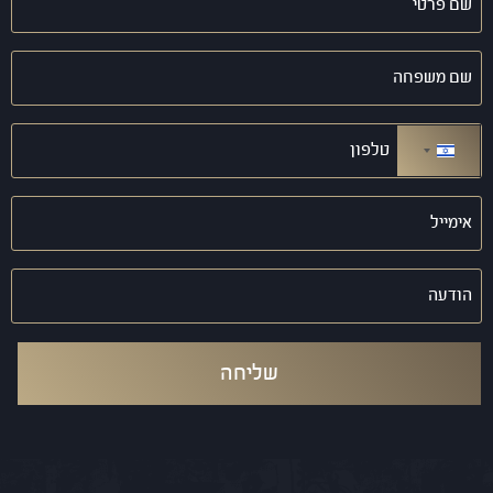
פרטי
(חובה)
שם
משפחה
(חובה)
טלפון
(חובה)
ישראל +972
אימייל
(חובה)
הודעה