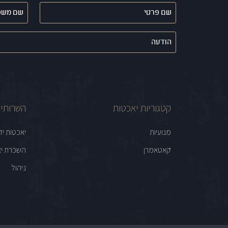
שם
שם
פרטי
משפחה
(חובה)
(חובה)
הודעה
קטגוריות יאכטות
השרותים
מנועיות
יאכטות יד
קאטאמרן
השכרת יא
ניהול