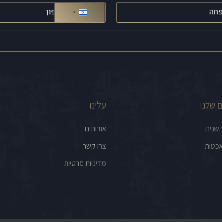
טלפון
(חובה)
ישראל +972
 שלנו
עלינו
 שניה
אודותינו
כטות
צרו קשר
מדיניות פרטיות