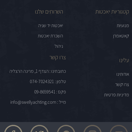
קטגוריות יאכטות
השרותים שלנו
מנועיות
יאכטות יד שניה
קאטאמרן
השכרת יאכטות
ניהול
צרו קשר
עלינו
כתובתינו : הצדף 1, מרינה הרצליה
אודותינו
טלפון : 074-7024321
צרו קשר
פקס : 09-8659541
מדיניות פרטיות
מייל : info@swellyachting.com