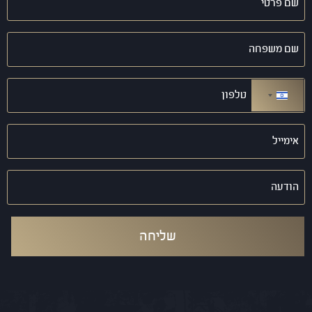
פרטי
(חובה)
שם
משפחה
(חובה)
טלפון
(חובה)
ישראל +972
אימייל
(חובה)
הודעה