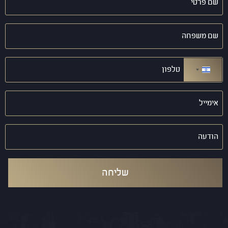
פרטי
(חובה)
שם
משפחה
(חובה)
טלפון
(חובה)
ישראל +972
אימייל
(חובה)
הודעה