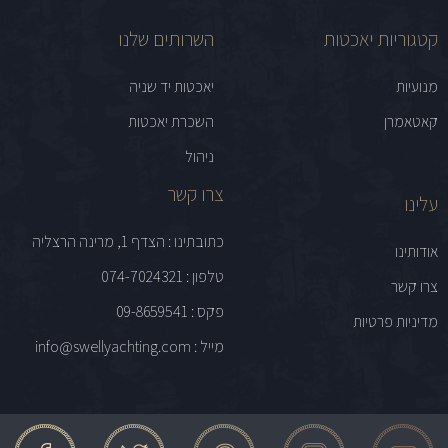
קטגוריות יאכטות
השרותים שלנו
מנועיות
יאכטות יד שניה
קאטאמרן
השכרת יאכטות
ניהול
צרו קשר
עלינו
כתובתינו : הצדף 1, מרינה הרצליה
אודותינו
טלפון : 074-7024321
צרו קשר
פקס : 09-8659541
מדיניות פרטיות
מייל : info@swellyachting.com