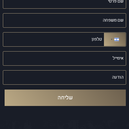
פרטי
(חובה)
שם
משפחה
(חובה)
טלפון
(חובה)
ישראל +972
אימייל
(חובה)
הודעה