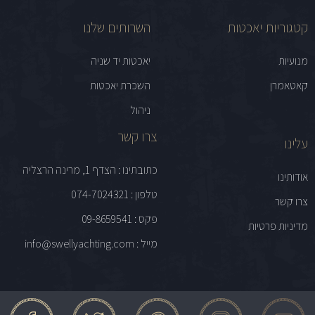
קטגוריות יאכטות
השרותים שלנו
מנועיות
יאכטות יד שניה
קאטאמרן
השכרת יאכטות
ניהול
צרו קשר
עלינו
כתובתינו : הצדף 1, מרינה הרצליה
אודותינו
טלפון : 074-7024321
צרו קשר
פקס : 09-8659541
מדיניות פרטיות
מייל : info@swellyachting.com