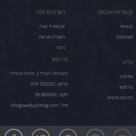
קטגוריות יאכטות
השרותים שלנו
מנועיות
יאכטות יד שניה
קאטאמרן
השכרת יאכטות
ניהול
צרו קשר
עלינו
כתובתינו : הצדף 1, מרינה הרצליה
אודותינו
טלפון : 074-7024321
צרו קשר
פקס : 09-8659541
מדיניות פרטיות
מייל : info@swellyachting.com