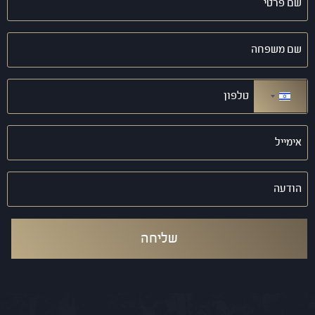
פרטי
(חובה)
שם
משפחה
(חובה)
טלפון
(חובה)
ישראל +972
אימייל
(חובה)
הודעה