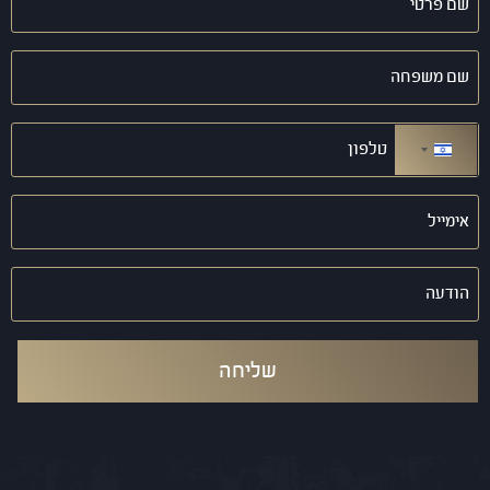
פרטי
(חובה)
שם
משפחה
(חובה)
טלפון
(חובה)
ישראל +972
אימייל
(חובה)
הודעה