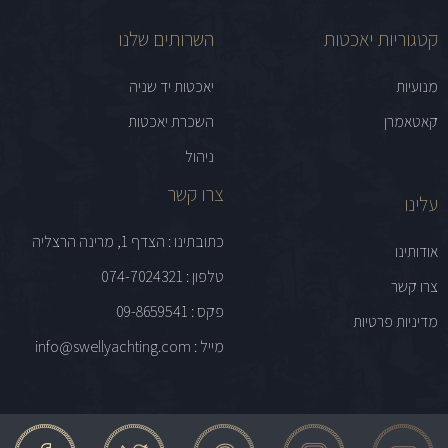
קטגוריות יאכטות
השרותים שלנו
מנועיות
יאכטות יד שניה
קאטאמרן
השכרת יאכטות
ניהול
צרו קשר
עלינו
כתובתינו : הצדף 1, מרינה הרצליה
אודותינו
טלפון : 074-7024321
צרו קשר
פקס : 09-8659541
מדיניות פרטיות
מייל : info@swellyachting.com