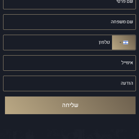
פרטי
(חובה)
שם
משפחה
(חובה)
טלפון
(חובה)
ישראל +972
אימייל
(חובה)
הודעה