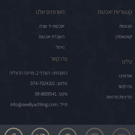
קטגוריות יאכטות
השרותים שלנו
מנועיות
יאכטות יד שניה
קאטאמרן
השכרת יאכטות
ניהול
צרו קשר
עלינו
כתובתינו : הצדף 1, מרינה הרצליה
אודותינו
טלפון : 074-7024321
צרו קשר
פקס : 09-8659541
מדיניות פרטיות
מייל : info@swellyachting.com