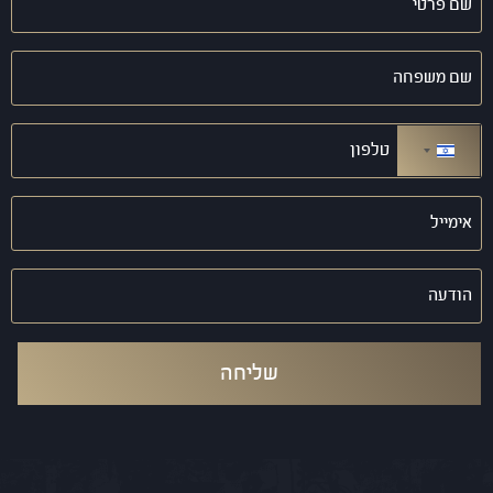
פרטי
(חובה)
שם
משפחה
(חובה)
טלפון
(חובה)
ישראל +972
אימייל
(חובה)
הודעה