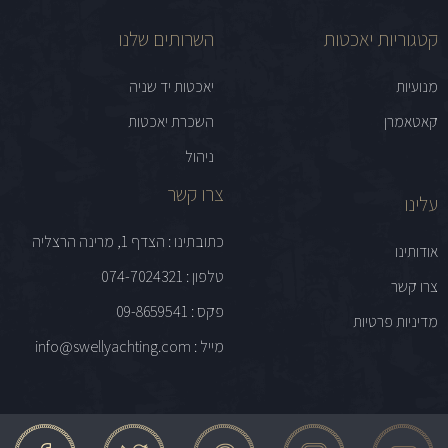
קטגוריות יאכטות
השרותים שלנו
מנועיות
יאכטות יד שניה
קאטאמרן
השכרת יאכטות
ניהול
צרו קשר
עלינו
כתובתינו : הצדף 1, מרינה הרצליה
אודותינו
טלפון : 074-7024321
צרו קשר
פקס : 09-8659541
מדיניות פרטיות
מייל : info@swellyachting.com