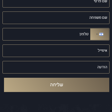
פרטי
(חובה)
שם
משפחה
(חובה)
טלפון
(חובה)
ישראל +972
אימייל
(חובה)
הודעה