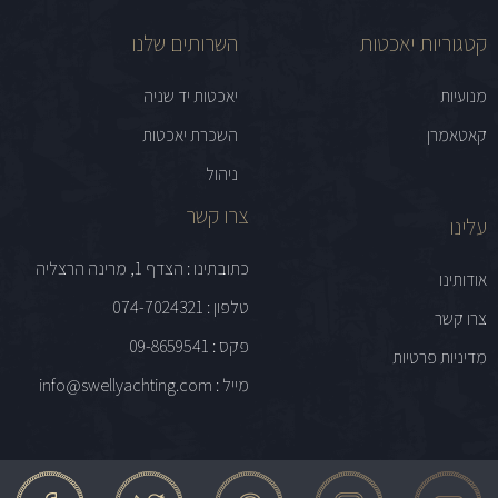
קטגוריות יאכטות
השרותים שלנו
מנועיות
יאכטות יד שניה
קאטאמרן
השכרת יאכטות
ניהול
צרו קשר
עלינו
כתובתינו : הצדף 1, מרינה הרצליה
אודותינו
טלפון : 074-7024321
צרו קשר
פקס : 09-8659541
מדיניות פרטיות
מייל : info@swellyachting.com