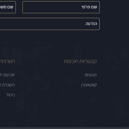
שם
שם
פרטי
משפחה
(חובה)
(חובה)
הודעה
קטגוריות יאכטות
השרותים
מנועיות
יאכטות יד
קאטאמרן
השכרת יא
ניהול