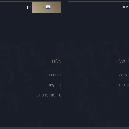
טלפון
(חובה)
ישראל +972
 שלנו
עלינו
 שניה
אודותינו
כטות
צרו קשר
מדיניות פרטיות