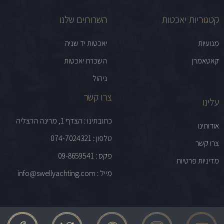
קטגוריות יאכטות
השרותים שלנו
מנועיות
יאכטות יד שניה
קאטאמרן
השכרת יאכטות
ניהול
צרו קשר
עלינו
כתובתינו : הצדף 1, מרינה הרצליה
אודותינו
טלפון : 074-7024321
צרו קשר
פקס : 09-8659541
מדיניות פרטיות
מייל : info@swellyachting.com