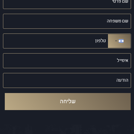
פרטי
(חובה)
שם
משפחה
(חובה)
טלפון
(חובה)
ישראל +972
אימייל
(חובה)
הודעה