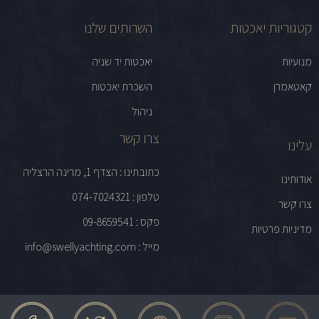
קטגוריות יאכטות
השרותים שלנו
מנועיות
יאכטות יד שניה
קאטאמרן
השכרת יאכטות
ניהול
צרו קשר
עלינו
כתובתינו : הצדף 1, מרינה הרצליה
אודותינו
טלפון : 074-7024321
צרו קשר
פקס : 09-8659541
מדיניות פרטיות
מייל : info@swellyachting.com