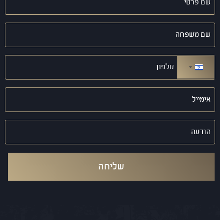
פרטי
(חובה)
שם
משפחה
(חובה)
טלפון
(חובה)
ישראל +972
אימייל
(חובה)
הודעה