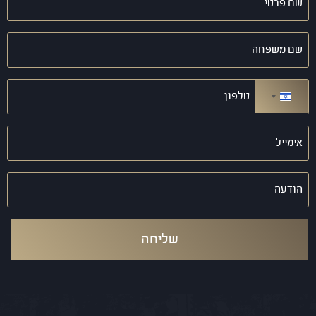
פרטי
(חובה)
שם
משפחה
(חובה)
טלפון
(חובה)
ישראל +972
אימייל
(חובה)
הודעה