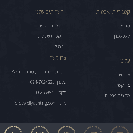
קטגוריות יאכטות
השרותים שלנו
מנועיות
יאכטות יד שניה
קאטאמרן
השכרת יאכטות
ניהול
צרו קשר
עלינו
כתובתינו : הצדף 1, מרינה הרצליה
אודותינו
טלפון : 074-7024321
צרו קשר
פקס : 09-8659541
מדיניות פרטיות
מייל : info@swellyachting.com