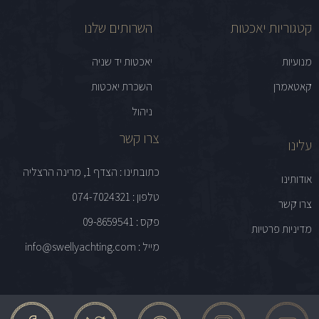
קטגוריות יאכטות
השרותים שלנו
מנועיות
יאכטות יד שניה
קאטאמרן
השכרת יאכטות
ניהול
צרו קשר
עלינו
כתובתינו : הצדף 1, מרינה הרצליה
אודותינו
טלפון : 074-7024321
צרו קשר
פקס : 09-8659541
מדיניות פרטיות
מייל : info@swellyachting.com