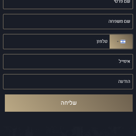
פרטי
(חובה)
שם
משפחה
(חובה)
טלפון
(חובה)
ישראל +972
אימייל
(חובה)
הודעה