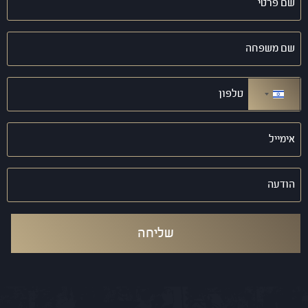
פרטי
(חובה)
שם
משפחה
(חובה)
טלפון
(חובה)
ישראל +972
אימייל
(חובה)
הודעה