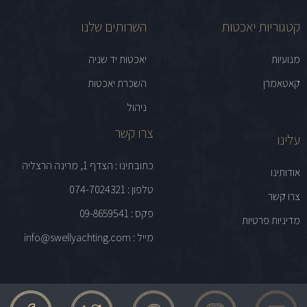
קטגוריות יאכטות
השרותים שלנו
מנועיות
יאכטות יד שניה
קאטאמרן
השכרת יאכטות
ניהול
צרו קשר
עלינו
כתובתינו : הצדף 1, מרינה הרצליה
אודותינו
טלפון : 074-7024321
צרו קשר
פקס : 09-8659541
מדיניות פרטיות
מייל : info@swellyachting.com