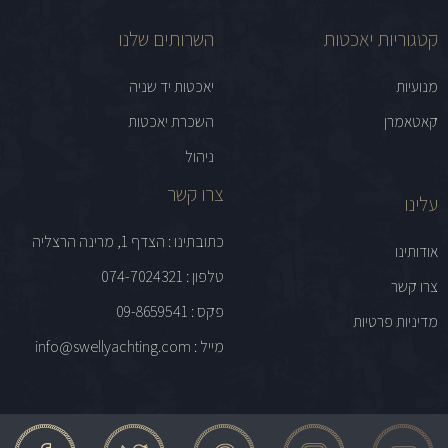
קטגוריות יאכטות
השרותים שלנו
מנועיות
יאכטות יד שניה
קאטאמרן
השכרת יאכטות
ניהול
צרו קשר
עלינו
כתובתינו : הצדף 1, מרינה הרצליה
אודותינו
טלפון : 074-7024321
צרו קשר
פקס : 09-8659541
מדיניות פרטיות
מייל : info@swellyachting.com