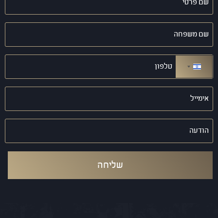
פרטי
(חובה)
שם
משפחה
(חובה)
טלפון
(חובה)
ישראל +972
אימייל
(חובה)
הודעה