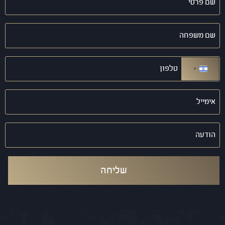
פרטי
(חובה)
שם
משפחה
(חובה)
טלפון
(חובה)
ישראל +972
אימייל
(חובה)
הודעה