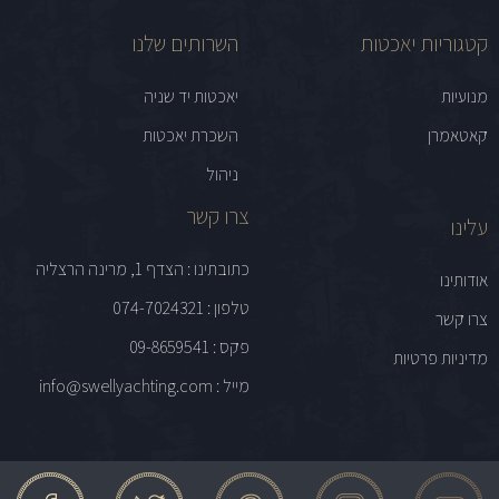
קטגוריות יאכטות
השרותים שלנו
מנועיות
יאכטות יד שניה
קאטאמרן
השכרת יאכטות
ניהול
צרו קשר
עלינו
כתובתינו : הצדף 1, מרינה הרצליה
אודותינו
טלפון : 074-7024321
צרו קשר
פקס : 09-8659541
מדיניות פרטיות
מייל : info@swellyachting.com