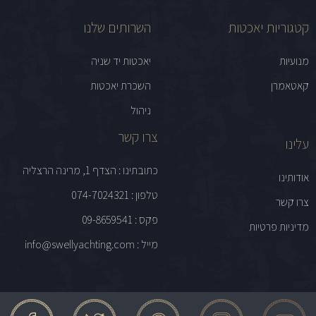
קטגוריות יאכטות
השרותים שלנו
מנועיות
יאכטות יד שניה
קאטאמרן
השכרת יאכטות
ניהול
צרו קשר
עלינו
כתובתינו : הצדף 1, מרינה הרצליה
אודותינו
טלפון : 074-7024321
צרו קשר
פקס : 09-8659541
מדיניות פרטיות
מייל : info@swellyachting.com