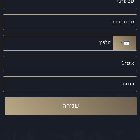
פרטי
(חובה)
שם
משפחה
(חובה)
טלפון
(חובה)
ישראל +972
אימייל
(חובה)
הודעה