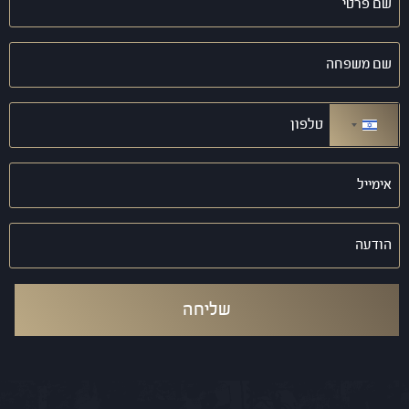
פרטי
(חובה)
שם
משפחה
(חובה)
טלפון
(חובה)
ישראל +972
אימייל
(חובה)
הודעה