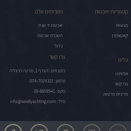
קטגוריות יאכטות
השרותים שלנו
מנועיות
יאכטות יד שניה
קאטאמרן
השכרת יאכטות
ניהול
צרו קשר
עלינו
כתובתינו : הצדף 1, מרינה הרצליה
אודותינו
טלפון : 074-7024321
צרו קשר
פקס : 09-8659541
מדיניות פרטיות
מייל : info@swellyachting.com