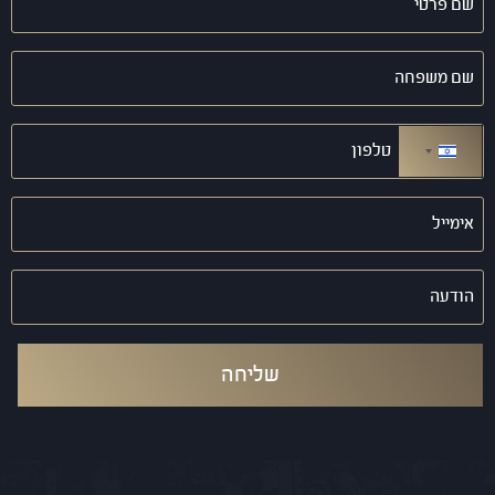
פרטי
(חובה)
שם
משפחה
(חובה)
טלפון
(חובה)
ישראל +972
אימייל
(חובה)
הודעה