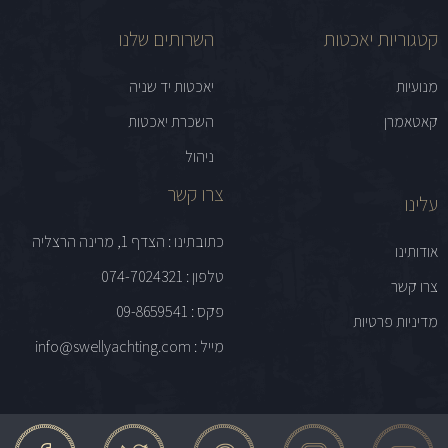
קטגוריות יאכטות
השרותים שלנו
מנועיות
יאכטות יד שניה
קאטאמרן
השכרת יאכטות
ניהול
צרו קשר
עלינו
כתובתינו : הצדף 1, מרינה הרצליה
אודותינו
טלפון : 074-7024321
צרו קשר
פקס : 09-8659541
מדיניות פרטיות
מייל : info@swellyachting.com