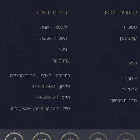
קטגוריות יאכטות
השרותים שלנו
מנועיות
יאכטות יד שניה
קאטאמרן
השכרת יאכטות
ניהול
צרו קשר
עלינו
כתובתינו : הצדף 1, מרינה הרצליה
אודותינו
טלפון : 074-7024321
צרו קשר
פקס : 09-8659541
מדיניות פרטיות
מייל : info@swellyachting.com