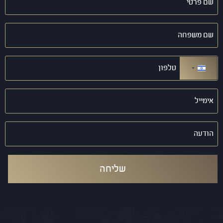
פרטי
(חובה)
שם
משפחה
(חובה)
טלפון
(חובה)
ישראל +972
אימייל
(חובה)
הודעה