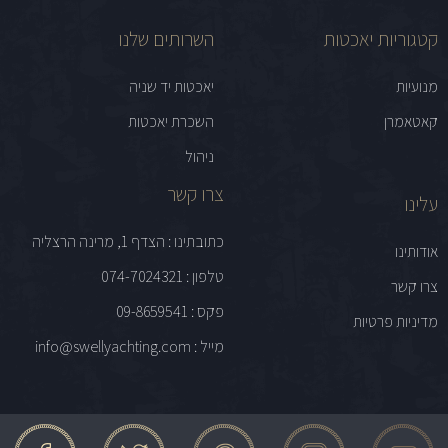
קטגוריות יאכטות
השרותים שלנו
מנועיות
יאכטות יד שניה
קאטאמרן
השכרת יאכטות
ניהול
צרו קשר
עלינו
כתובתינו : הצדף 1, מרינה הרצליה
אודותינו
טלפון : 074-7024321
צרו קשר
פקס : 09-8659541
מדיניות פרטיות
מייל : info@swellyachting.com