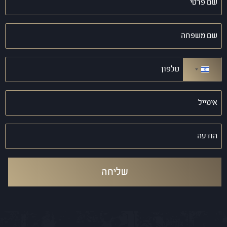
פרטי
(חובה)
שם
משפחה
(חובה)
טלפון
(חובה)
ישראל +972
אימייל
(חובה)
הודעה