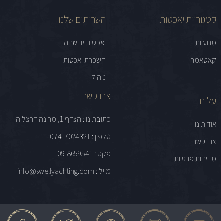
קטגוריות יאכטות
השרותים שלנו
מנועיות
יאכטות יד שניה
קאטאמרן
השכרת יאכטות
ניהול
צרו קשר
עלינו
כתובתינו : הצדף 1, מרינה הרצליה
אודותינו
טלפון : 074-7024321
צרו קשר
פקס : 09-8659541
מדיניות פרטיות
מייל : info@swellyachting.com