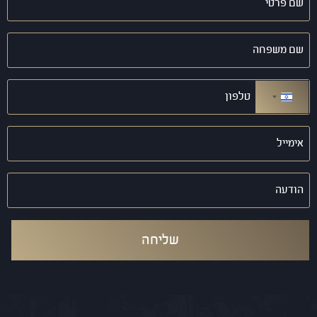
פרטי
(חובה)
שם
משפחה
(חובה)
טלפון
(חובה)
ישראל +972
אימייל
(חובה)
הודעה