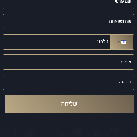
פרטי
(חובה)
שם
משפחה
(חובה)
טלפון
(חובה)
ישראל +972
אימייל
(חובה)
הודעה