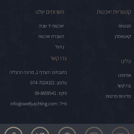
קטגוריות יאכטות
השרותים שלנו
מנועיות
יאכטות יד שניה
קאטאמרן
השכרת יאכטות
ניהול
צרו קשר
עלינו
כתובתינו : הצדף 1, מרינה הרצליה
אודותינו
טלפון : 074-7024321
צרו קשר
פקס : 09-8659541
מדיניות פרטיות
מייל : info@swellyachting.com