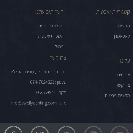
קטגוריות יאכטות
השרותים שלנו
מנועיות
יאכטות יד שניה
קאטאמרן
השכרת יאכטות
ניהול
צרו קשר
עלינו
כתובתינו : הצדף 1, מרינה הרצליה
אודותינו
טלפון : 074-7024321
צרו קשר
פקס : 09-8659541
מדיניות פרטיות
מייל : info@swellyachting.com