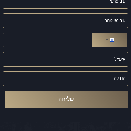
פרטי
(חובה)
שם
משפחה
(חובה)
טלפון
(חובה)
ישראל +972
אימייל
(חובה)
הודעה