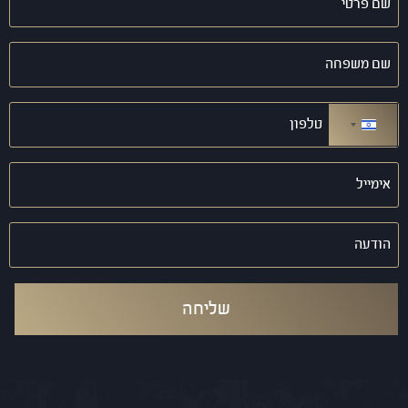
פרטי
(חובה)
שם
משפחה
(חובה)
טלפון
(חובה)
ישראל +972
אימייל
(חובה)
הודעה