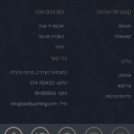
קטגוריות יאכטות
השרותים שלנו
מנועיות
יאכטות יד שניה
קאטאמרן
השכרת יאכטות
ניהול
צרו קשר
עלינו
כתובתינו : הצדף 1, מרינה הרצליה
אודותינו
טלפון : 074-7024321
צרו קשר
פקס : 09-8659541
מדיניות פרטיות
מייל : info@swellyachting.com