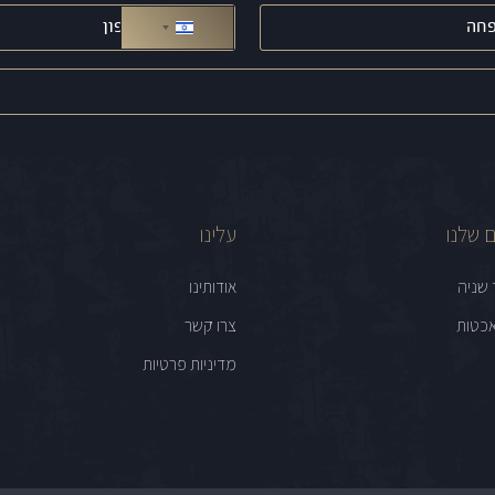
טלפון
(חובה)
ישראל +972
 שלנו
עלינו
 שניה
אודותינו
כטות
צרו קשר
מדיניות פרטיות