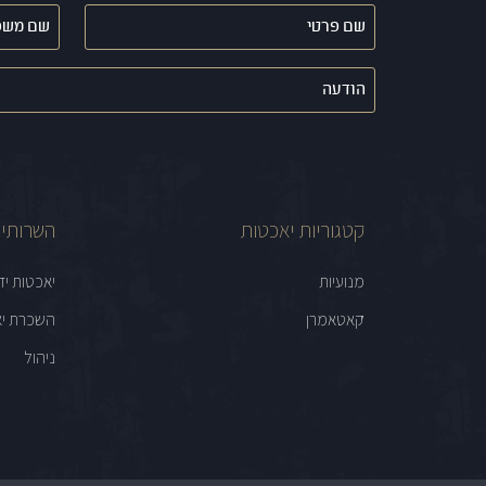
שם
שם
פרטי
משפחה
(חובה)
(חובה)
הודעה
קטגוריות יאכטות
השרותים
מנועיות
יאכטות יד
קאטאמרן
השכרת יא
ניהול