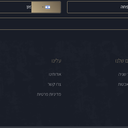
טלפון
(חובה)
ישראל +972
 שלנו
עלינו
 שניה
אודותינו
כטות
צרו קשר
מדיניות פרטיות