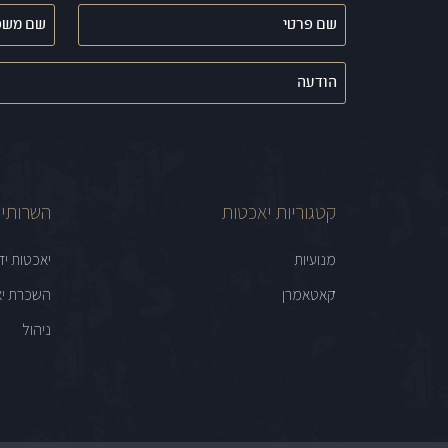
שם
שם
פרטי
משפחה
(חובה)
(חובה)
הודעה
קטגוריות יאכטות
השרותים
מנועיות
יאכטות יד
קאטאמרן
השכרת יא
ניהול