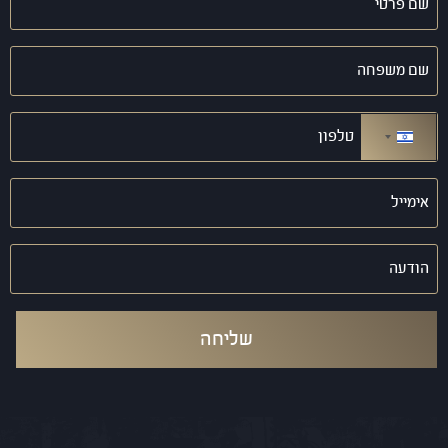
פרטי
(חובה)
שם
משפחה
(חובה)
טלפון
(חובה)
ישראל +972
אימייל
(חובה)
הודעה