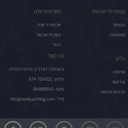
קטגוריות יאכטות
השרותים שלנו
מנועיות
יאכטות יד שניה
קאטאמרן
השכרת יאכטות
ניהול
צרו קשר
עלינו
כתובתינו : הצדף 1, מרינה הרצליה
אודותינו
טלפון : 074-7024321
צרו קשר
פקס : 09-8659541
מדיניות פרטיות
מייל : info@swellyachting.com