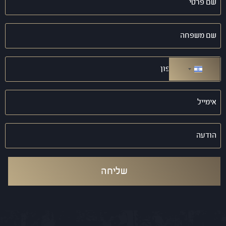
פרטי
(חובה)
שם
משפחה
(חובה)
טלפון
(חובה)
ישראל +972
אימייל
(חובה)
הודעה