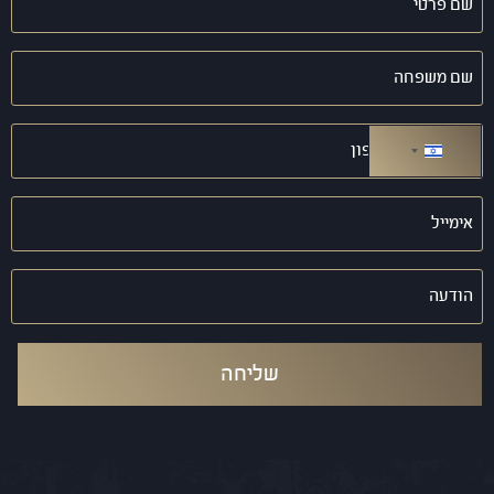
פרטי
(חובה)
שם
משפחה
(חובה)
טלפון
(חובה)
ישראל +972
אימייל
(חובה)
הודעה