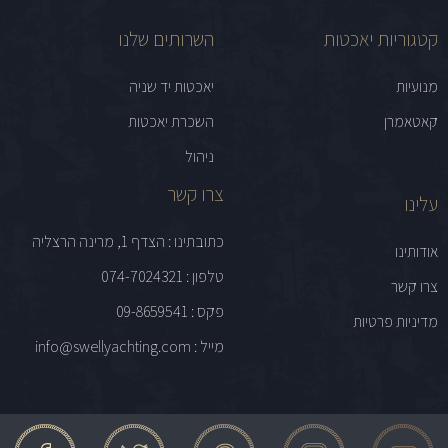
קטגוריות יאכטות
השרותים שלנו
מנועיות
יאכטות יד שניה
קאטאמרן
השכרת יאכטות
ניהול
צרו קשר
עלינו
כתובתינו : הצדף 1, מרינה הרצליה
אודותינו
טלפון : 074-7024321
צרו קשר
פקס : 09-8659541
מדיניות פרטיות
מייל : info@swellyachting.com