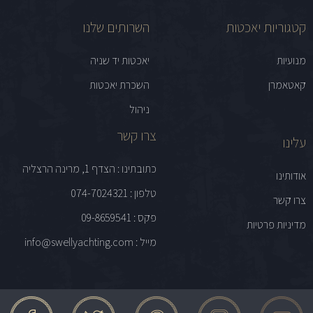
קטגוריות יאכטות
השרותים שלנו
מנועיות
יאכטות יד שניה
קאטאמרן
השכרת יאכטות
ניהול
צרו קשר
עלינו
כתובתינו : הצדף 1, מרינה הרצליה
אודותינו
טלפון : 074-7024321
צרו קשר
פקס : 09-8659541
מדיניות פרטיות
מייל : info@swellyachting.com