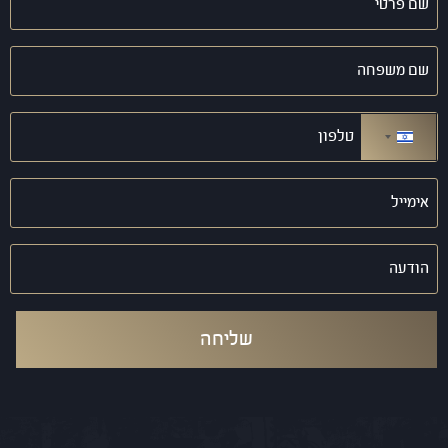
פרטי
(חובה)
שם
משפחה
(חובה)
טלפון
(חובה)
ישראל +972
אימייל
(חובה)
הודעה