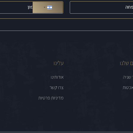
טלפון
(חובה)
ישראל +972
 שלנו
עלינו
 שניה
אודותינו
כטות
צרו קשר
מדיניות פרטיות