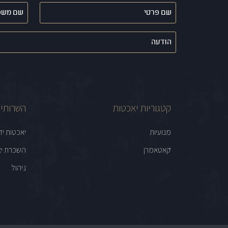
שם
שם
פרטי
משפחה
(חובה)
(חובה)
הודעה
קטגוריות יאכטות
השרותים
מנועיות
יאכטות יד
קאטאמרן
השכרת יא
ניהול