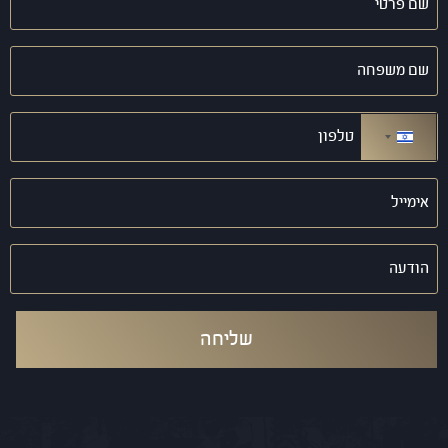
פרטי
(חובה)
שם
משפחה
(חובה)
טלפון
(חובה)
ישראל +972
אימייל
(חובה)
הודעה