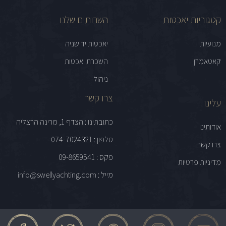
קטגוריות יאכטות
השרותים שלנו
מנועיות
יאכטות יד שניה
קאטאמרן
השכרת יאכטות
ניהול
צרו קשר
עלינו
כתובתינו : הצדף 1, מרינה הרצליה
אודותינו
טלפון : 074-7024321
צרו קשר
פקס : 09-8659541
מדיניות פרטיות
מייל : info@swellyachting.com