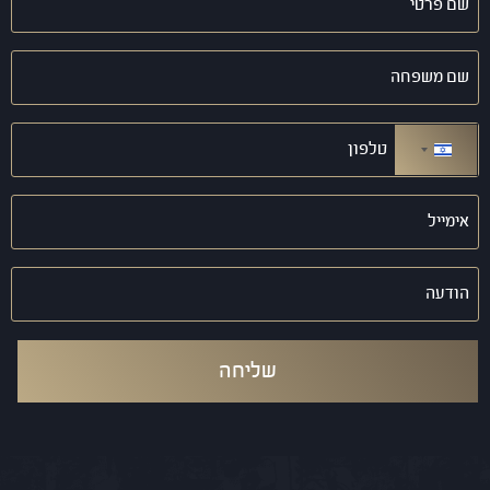
פרטי
(חובה)
שם
משפחה
(חובה)
טלפון
(חובה)
ישראל +972
אימייל
(חובה)
הודעה