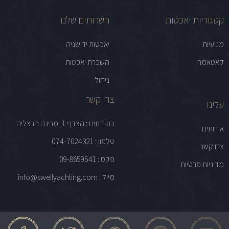
קטגוריות יאכטות
השרותים שלנו
מנועיות
יאכטות יד שניה
קאטאמרן
השכרת יאכטות
ניהול
צרו קשר
עלינו
כתובתינו : הצדף 1, מרינה הרצליה
אודותינו
טלפון : 074-7024321
צרו קשר
פקס : 09-8659541
מדיניות פרטיות
מייל : info@swellyachting.com