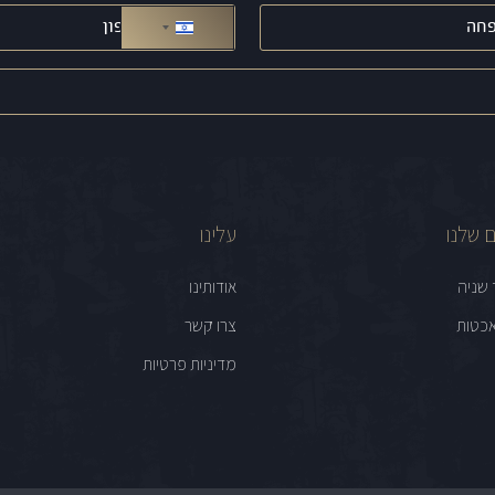
טלפון
(חובה)
ישראל +972
 שלנו
עלינו
 שניה
אודותינו
כטות
צרו קשר
מדיניות פרטיות