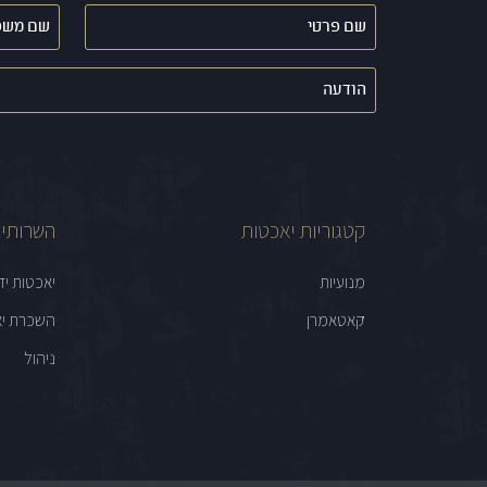
שם
שם
פרטי
משפחה
(חובה)
(חובה)
הודעה
קטגוריות יאכטות
השרותים
מנועיות
יאכטות יד
קאטאמרן
השכרת יא
ניהול